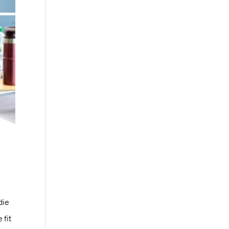
die
 fit